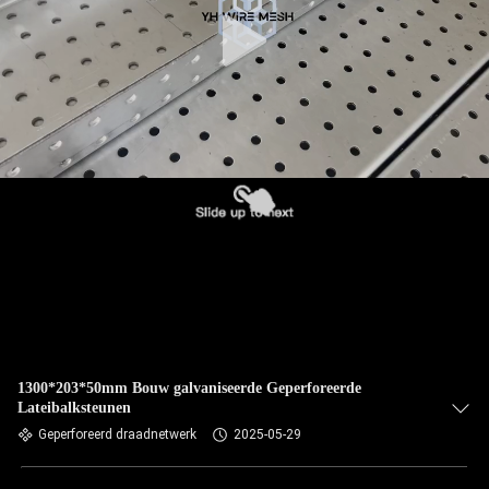
KWALITEITSCONTROLE
CONTACTEER
ONS
NIEUWS
VERZOEK
OM EEN
CITAAT
1300*203*50mm Bouw galvaniseerde Geperforeerde
Lateibalksteunen
SITEMAP
Geperforeerd draadnetwerk
2025-05-29