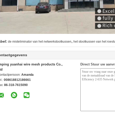
,
abel:
de misteliminator van het netwerkstootkussen
het stootkussen van het roestv
ontactgegevens
nping yuanhai wire mesh products Co.,
Direct Stuur uw aanv
td
ontactpersoon:
Amanda
l.:
008618812186661
ax:
86-318-7615090