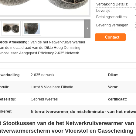
Verpakking Details:
Levertijd:
Betalingscondities:
Levering vermogen:
Contact
rote Afbeelding :
Van de het Netwerkruitverwarmer
an de metaaldraad van de Dikte Hoog Demisting
tootkussen Aangepast Efficiency 2-635 Netwerk
werktelling:
2-635 netwerk
Dikte:
bruik:
Lucht & Vloeibare Filtratie
Vorm:
fselstijl:
Gebreid Weefsel
certificaat:
filterruitverwarmer
de misteliminator van het netw
rkeren:
,
t Stootkussen van de het Netwerkruitverwarmer van 
itverwarmerscherm voor Vloeistof en Gasscheiding