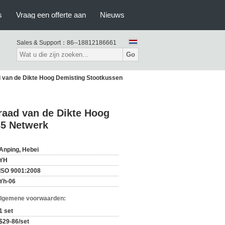
s
Vraag een offerte aan
Nieuws
Sales & Support：
86--18812186661
Go
 van de Dikte Hoog Demisting Stootkussen
raad van de Dikte Hoog
35 Netwerk
Anping, Hebei
YH
ISO 9001:2008
Yh-06
Algemene voorwaarden:
1 set
$29-86/set