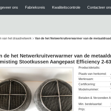
geveer ons
Fabrieksreis
Kwaliteitscontrole
Contacteer on
n van het draadnetwerk
Van de het Netwerkruitverwarmer van de metaaldraad
n de het Netwerkruitverwarmer van de metaald
misting Stootkussen Aangepast Efficiency 2-6
Productdetails:
Plaats van herkomst:
Merknaam:
Certificering:
Modelnummer:
Betalen & Verzenden 
Min. bestelaantal:
Prijs: