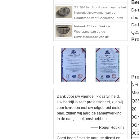
Bes
SS 304 het Stootkussen van de het
De 
Netwerkruitverwarmer van de
soo
Rangdraad voor Chemische Toren
in de Trommel van de Boilerstoom
De 
Netwerk 431 van York de
Weerstand van de de
Q23
Eliminatorslijtage van de
Pr
Ruitverwarmermist voor Chemische
Kolommen
Pro
Net
Mat
Dank voor uw vriendelijk gastvrijheid.
Q23
Uw bedrijf is zeer professioneel, zijn wij
zeer tevreden met uw uitgebreid metel
20
blad, zullen wij aardige samenwerking
0Gr
in de nabije toekomst hebben.
0G
—— Roger Hopkins
00G
Goed bedrijf met de aardige dienst en