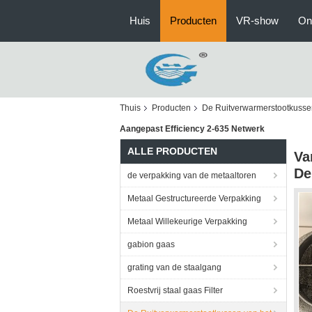
Huis
Producten
VR-show
On
Thuis
Producten
De Ruitverwarmerstootkusse
Aangepast Efficiency 2-635 Netwerk
ALLE PRODUCTEN
Va
De
de verpakking van de metaaltoren
Metaal Gestructureerde Verpakking
Metaal Willekeurige Verpakking
gabion gaas
grating van de staalgang
Roestvrij staal gaas Filter