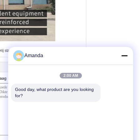
,
rij staalnetwerk
filterruitverwarmer
Amanda
2:00 AM
raag naar ons
Good day, what product are you looking 
for?
(
0
/ 3000)