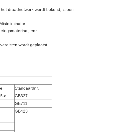
n het draadnetwerk wordt bekend, is een
isteliminator:
eringsmateriaal, enz.
vereisten wordt geplaatst
e
Standaardnr.
5-a
GB327
GB711
GB423