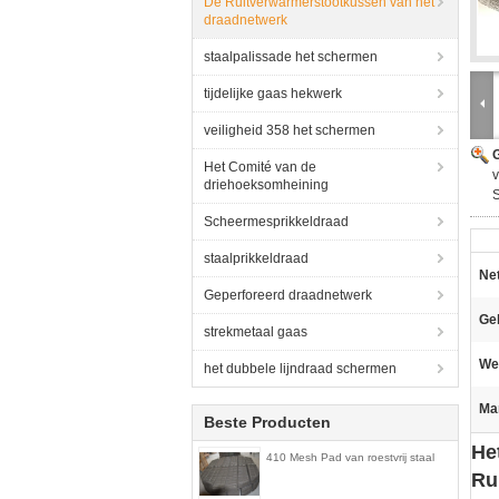
De Ruitverwarmerstootkussen van het
draadnetwerk
staalpalissade het schermen
tijdelijke gaas hekwerk
veiligheid 358 het schermen
G
Het Comité van de
v
driehoeksomheining
S
Scheermesprikkeldraad
staalprikkeldraad
Net
Geperforeerd draadnetwerk
Ge
strekmetaal gaas
Wee
het dubbele lijndraad schermen
Ma
Beste Producten
He
410 Mesh Pad van roestvrij staal
Ru