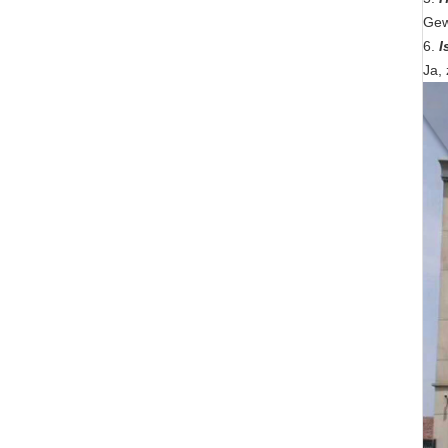
Gew
6.
I
Ja, 