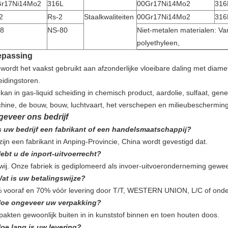
Gr17Ni14Mo2
316L
00Gr17Ni14Mo2
316
2
Rs-2
Staalkwaliteiten
00Gr17Ni14Mo2
316
8
NS-80
Niet-metalen materialen: V
polyethyleen,
epassing
 wordt het vaakst gebruikt aan afzonderlijke vloeibare daling met diam
eidingstoren.
kan in gas-liquid scheiding in chemisch product, aardolie, sulfaat, gene
hine, de bouw, bouw, luchtvaart, het verschepen en milieubescherming
eveer ons bedrijf
s uw bedrijf een fabrikant of een handelsmaatschappij?
zijn een fabrikant in Anping-Provincie, China wordt gevestigd dat.
ebt u de inport-uitvoerrecht?
 wij. Onze fabriek is gediplomeerd als invoer-uitvoeronderneming gewee
at is uw betalingswijze?
 vooraf en 70% vóór levering door T/T, WESTERN UNION, L/C of onde
oe ongeveer uw verpakking?
 pakten gewoonlijk buiten in in kunststof binnen en toen houten doos.
oe lang is uw levering?