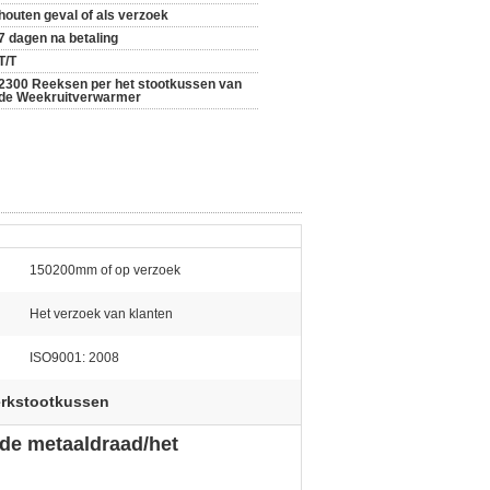
houten geval of als verzoek
7 dagen na betaling
T/T
2300 Reeksen per het stootkussen van
de Weekruitverwarmer
150200mm of op verzoek
Het verzoek van klanten
ISO9001: 2008
erkstootkussen
de metaaldraad/het