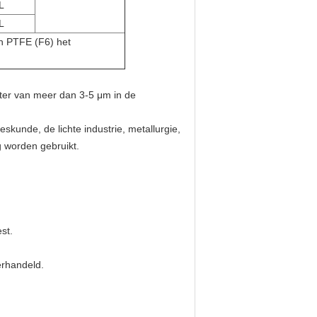
L
L
an PTFE (F6) het
eter van meer dan 3-5 μm in de
eskunde, de lichte industrie, metallurgie,
 worden gebruikt.
st.
rhandeld.