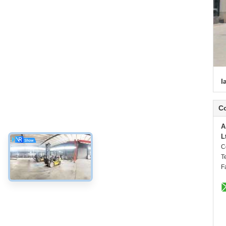
l
C
A
L
C
Te
F