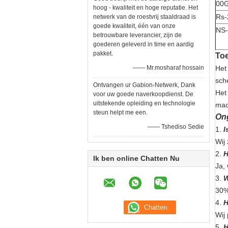
00
hoog - kwaliteit en hoge reputatie. Het
Rs-
netwerk van de roestvrij staaldraad is
goede kwaliteit, één van onze
NS-
betrouwbare leverancier, zijn de
goederen geleverd in time en aardig
pakket.
To
—— Mr.mosharaf hossain
Het
sch
Ontvangen ur Gabion-Netwerk, Dank
Het 
voor uw goede naverkoopdienst. De
uitstekende opleiding en technologie
mac
steun helpt me een.
Ong
—— Tshediso Sedie
1.
I
Wij 
2.
H
Ik ben online Chatten Nu
Ja,
3.
W
30%
4.
H
Wij
5.
H