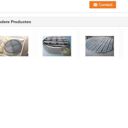
ndere Producten
SS304
Roestvrij staal 304
Demscherm van
asverwarmerpaddikte
gebreid
roestvrijstalen
200 mm voor
gaasverwarmerpad
draadnetten voor
chemische toren
voor gas-
efficiënte gas-
vloeistofscheiding
vloeistofseparatie en
g
corrosiebestendigheid
me
Metaal Gestructureerde
Metaal Willekeurige
Verpakking
Verpakking
Serigrafiemetaal Gestructureerde
De Verpakking van de het