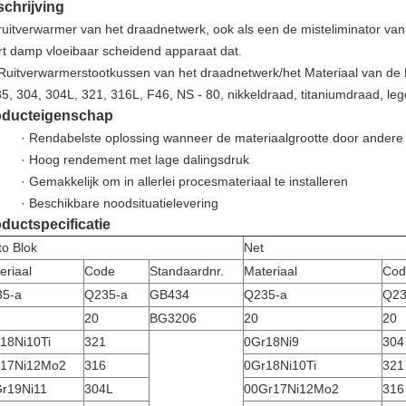
chrijving
ruitverwarmer van het draadnetwerk, ook als een de misteliminator va
rt damp vloeibaar scheidend apparaat dat.
Ruitverwarmerstootkussen van het draadnetwerk/het Materiaal van de M
5, 304, 304L, 321, 316L, F46, NS - 80, nikkeldraad, titaniumdraad, leg
oducteigenschap
· Rendabelste oplossing wanneer de materiaalgrootte door andere 
· Hoog rendement met lage dalingsdruk
· Gemakkelijk om in allerlei procesmateriaal te installeren
· Beschikbare noodsituatielevering
ductspecificatie
to Blok
Net
eriaal
Code
Standaardnr.
Materiaal
Cod
5-a
Q235-a
GB434
Q235-a
Q23
20
BG3206
20
20
18Ni10Ti
321
0Gr18Ni9
304
r17Ni12Mo2
316
0Gr18Ni10Ti
321
r19Ni11
304L
00Gr17Ni12Mo2
316