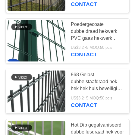
CONTACT
KWALITEITSCONTROLE
Poedergecoate
71
CONTACTEER
dubbeldraad hekwerk
Metaal Willekeurige
ONS
PVC gaas hekwerk
verzinkt 8/6/8
Verpakking
US$3.2~5 MOQ:50 pc's
CONTACT
NIEUWS
868 Gelast
VERZOEK
dubbelstaafdraad hek
OM EEN
hek hek huis beveiliging
103
decoratief
CITAAT
US$3.2~5 MOQ:50 pc's
CONTACT
gabion gaas
SITEMAP
Hot Dip gegalvaniseerd
dubbellusdraad hek voor