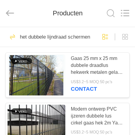
Anping
yuanhai
wire
mesh
Producten
products
Co.,
Ltd.
All
HUIS
Rights
68
Reserved.
het dubbele lijndraad schermen
de verpakking van
PRODUCTEN
de metaaltoren
Gaas 25 mm x 25 mm
dubbele draadlus
VR-
hekwerk metalen gelast
SHOW
gaas
US$3.2~5 MOQ:50 pc's
CONTACT
80
ONGEVEER
Metaal
ONS
Modern ontwerp PVC
ijzeren dubbele lus
Gestructureerde
cirkel gaas hek 2m Yard
FABRIEKSREIS
Gate
Verpakking
US$3.2~5 MOQ:50 pc's