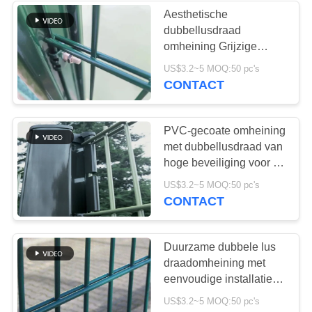
Aesthetische
dubbellusdraad
90
omheining Grijzige
De
PVC-gecoate voor villa
US$3.2~5 MOQ:50 pc's
gemeenschappen
CONTACT
Ruitverwarmerstootkus
van het
PVC-gecoate omheining
draadnetwerk
met dubbellusdraad van
hoge beveiliging voor de
bescherming van de
91
US$3.2~5 MOQ:50 pc's
luchthavens
CONTACT
staalpalissade het
schermen
Duurzame dubbele lus
draadomheining met
eenvoudige installatie
voor sterke
US$3.2~5 MOQ:50 pc's
perimeterbeveiliging