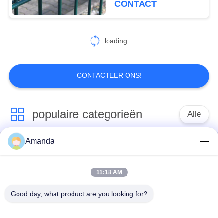
CONTACT
85
tijdelijke gaas
loading...
hekwerk
CONTACTEER ONS!
populaire categorieën
Alle
99
veiligheid 358 het
Amanda
Metaal
de verpakking van de
schermen
Gestructureerde
metaaltoren
Verpakking
11:18 AM
Good day, what product are you looking for?
Metaal Willekeurige
gabion gaas
Verpakking