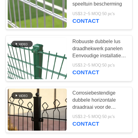
PRIVACY
speeltuin bescherming
POLICY
US$3.2~5 MOQ:50 pc's
CONTACT
94
grating van de
Robuuste dubbele lus
staalgang
draadhekwerk panelen
Eenvoudige installatie
Lange levensduur
US$3.2~5 MOQ:50 pc's
CONTACT
76
Corrosiebestendige
Roestvrij staal gaas
dubbele horizontale
draadraai voor de
Filter
bescherming van een
US$3.2~5 MOQ:50 pc's
schilderachtig pad
CONTACT