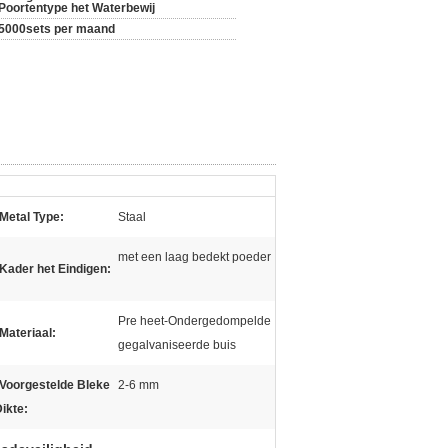
Poortentype het Waterbewij
5000sets per maand
Metal Type:
Staal
met een laag bedekt poeder
Kader het Eindigen:
Pre heet-Ondergedompelde
Materiaal:
gegalvaniseerde buis
Voorgestelde Bleke
2-6 mm
ikte: