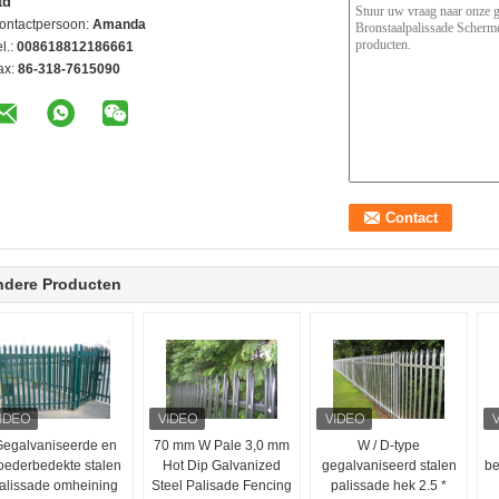
td
ontactpersoon:
Amanda
l.:
008618812186661
ax:
86-318-7615090
ndere Producten
egalvaniseerde en
70 mm W Pale 3,0 mm
W / D-type
oederbedekte stalen
Hot Dip Galvanized
gegalvaniseerd stalen
be
alissade omheining
Steel Palisade Fencing
palissade hek 2.5 *