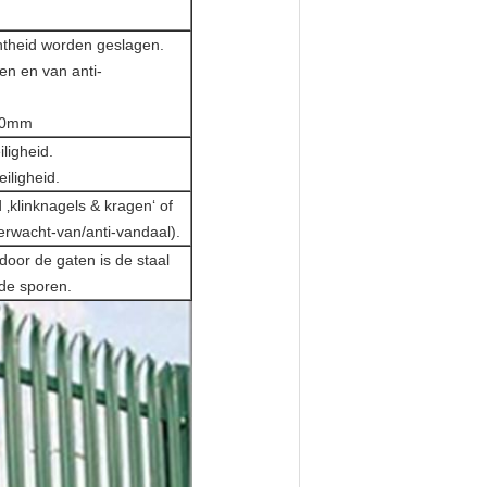
htheid worden geslagen.
n en van anti-
50mm
iligheid.
iligheid.
‚klinknagels & kragen‘ of
wacht-van/anti-vandaal).
door de gaten is de staal
de sporen.