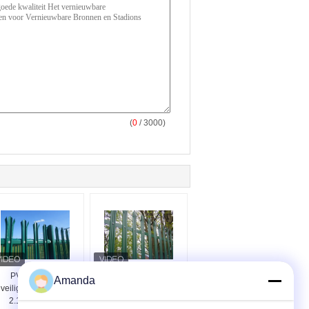
(
0
/ 3000)
PVC-gecoate
PVC gecoate groene
Amanda
veiligingshek W Pale
stalen palissade
2.1*2.4m Voor
hekwerk met 2,4 mm