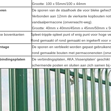
Grootte: 100 x 55mm/100 x 44mm
oren
De sporen van de staalhoek die voor bleke gehec
Verbonden aan 12mm de vierkante kopbouten note
vandaalpermacone (onverwacht-weg).
Grootte: 40mm x 40mm/45mm x 45mm/50mm x 
ke bovenkanten
Spleet-tripple-spleet punt of enig punt voor hoge ve
Rond gemaakt of rond gemaakt en ingekerft voor ve
ntage
De sporen en verbleekt worden gepast gebruikend 
rond gemaakte bouten met permaconenoten (onver
bindingsplaten
De verbindingsplaten, AKA ‚Vissenplaten‘ geschikt 
schermende posten en sluiten aan zich samen bij 