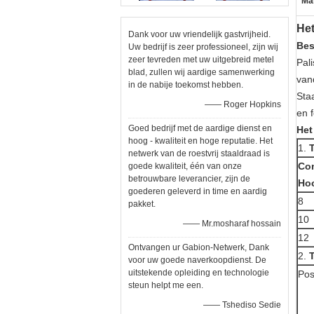
Ma
He
Dank voor uw vriendelijk gastvrijheid.
Bes
Uw bedrijf is zeer professioneel, zijn wij
zeer tevreden met uw uitgebreid metel
Pal
blad, zullen wij aardige samenwerking
van
in de nabije toekomst hebben.
Sta
—— Roger Hopkins
en f
Goed bedrijf met de aardige dienst en
Het
hoog - kwaliteit en hoge reputatie. Het
1.
netwerk van de roestvrij staaldraad is
Co
goede kwaliteit, één van onze
betrouwbare leverancier, zijn de
Ho
goederen geleverd in time en aardig
8
pakket.
10
—— Mr.mosharaf hossain
12
Ontvangen ur Gabion-Netwerk, Dank
2.
voor uw goede naverkoopdienst. De
uitstekende opleiding en technologie
Pos
steun helpt me een.
—— Tshediso Sedie