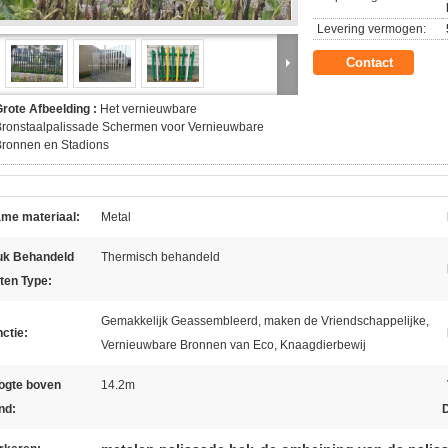
Levering vermogen:
Contact
rote Afbeelding :
Het vernieuwbare
ronstaalpalissade Schermen voor Vernieuwbare
Bronnen en Stadions
ame materiaal:
Metal
uk Behandeld
Thermisch behandeld
ten Type:
Gemakkelijk Geassembleerd, maken de Vriendschappelijke,
ctie:
Vernieuwbare Bronnen van Eco, Knaagdierbewij
ogte boven
14.2m
nd:
D