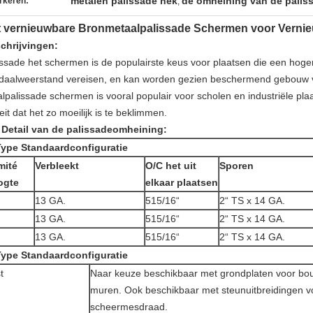
metalen palissade hek
de omheining van de paliss
rkeren:
,
t vernieuwbare Bronmetaalpalissade Schermen voor Verni
chrijvingen:
issade het schermen is de populairste keus voor plaatsen die een hoger
daalweerstand vereisen, en kan worden gezien beschermend gebouw van
alpalissade schermen is vooral populair voor scholen en industriële p
eit dat het zo moeilijk is te beklimmen.
 Detail van de palissadeomheining:
Type Standaardconfiguratie
mité
Verbleekt
O/C het uit
Sporen
ogte
elkaar plaatsen
13 GA.
515/16“
2“ TS x 14 GA.
13 GA.
515/16“
2“ TS x 14 GA.
13 GA.
515/16“
2“ TS x 14 GA.
Type Standaardconfiguratie
t
Naar keuze beschikbaar met grondplaten voor bo
muren. Ook beschikbaar met steunuitbreidingen vo
scheermesdraad.