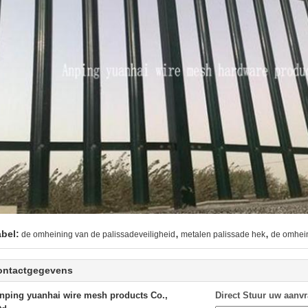
,
,
abel:
de omheining van de palissadeveiligheid
metalen palissade hek
de omhein
ontactgegevens
nping yuanhai wire mesh products Co.,
Direct Stuur uw aanv