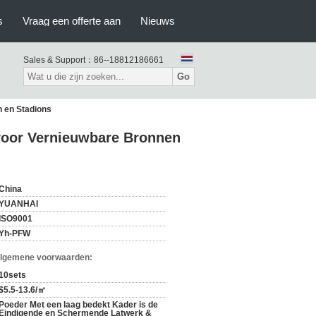
s
Vraag een offerte aan
Nieuws
Sales & Support：
86--18812186661
Go
 en Stadions
voor Vernieuwbare Bronnen
China
YUANHAI
ISO9001
Yh-PFW
Algemene voorwaarden:
10sets
$5.5-13.6/㎡
Poeder Met een laag bedekt Kader is de
Eindigende en Schermende Latwerk &