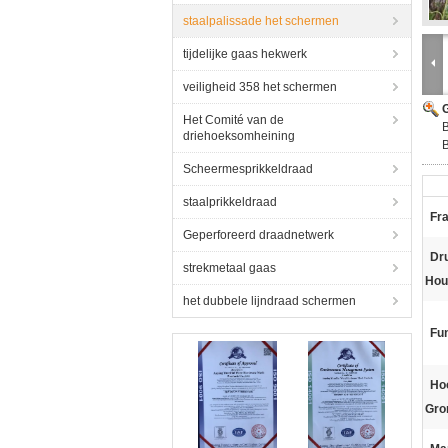
staalpalissade het schermen
tijdelijke gaas hekwerk
veiligheid 358 het schermen
G
Het Comité van de
B
driehoeksomheining
Scheermesprikkeldraad
staalprikkeldraad
Fr
Geperforeerd draadnetwerk
Dr
strekmetaal gaas
Hou
het dubbele lijndraad schermen
Fun
Ho
Gro