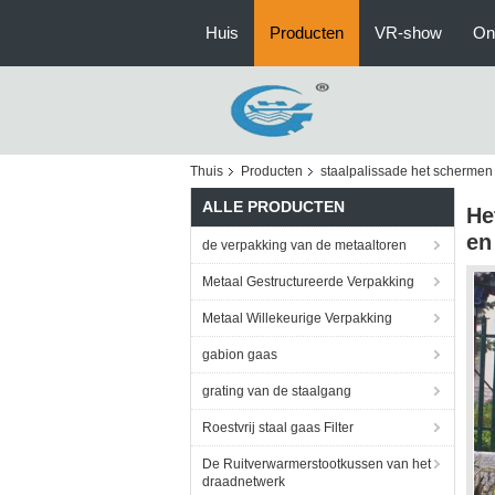
Huis
Producten
VR-show
On
Thuis
Producten
staalpalissade het schermen
ALLE PRODUCTEN
He
en
de verpakking van de metaaltoren
Metaal Gestructureerde Verpakking
Metaal Willekeurige Verpakking
gabion gaas
grating van de staalgang
Roestvrij staal gaas Filter
De Ruitverwarmerstootkussen van het
draadnetwerk