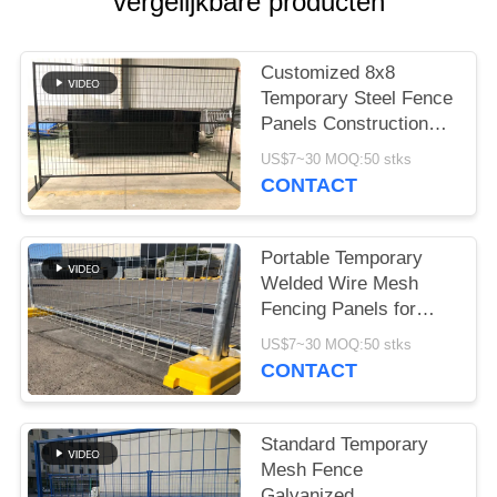
PRIVACY
vergelijkbare producten
POLICY
Customized 8x8
Temporary Steel Fence
Panels Construction
protection
US$7~30 MOQ:50 stks
CONTACT
Portable Temporary
Welded Wire Mesh
Fencing Panels for
Events
US$7~30 MOQ:50 stks
CONTACT
Standard Temporary
Mesh Fence
Galvanized