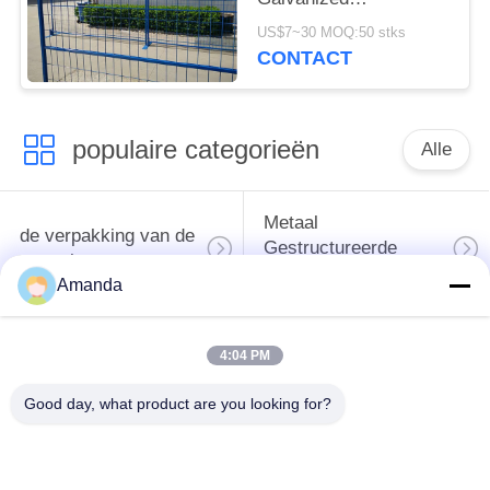
Construction Fencing
US$7~30 MOQ:50 stks
CONTACT
populaire categorieën
Alle
Metaal
de verpakking van de
Gestructureerde
metaaltoren
Verpakking
Amanda
Metaal Willekeurige
gabion gaas
4:04 PM
Verpakking
Good day, what product are you looking for?
grating van de
Roestvrij staal gaas
staalgang
Filter