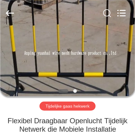
Anping
yuanhai
wire
mesh
products
Co.,
Ltd.
All
HUIS
Rights
Reserved.
PRODUCTEN
VR-
SHOW
ONGEVEER
ONS
Tijdelijke gaas hekwerk
Flexibel Draagbaar Openlucht Tijdelijk
FABRIEKSREIS
Netwerk die Mobiele Installatie