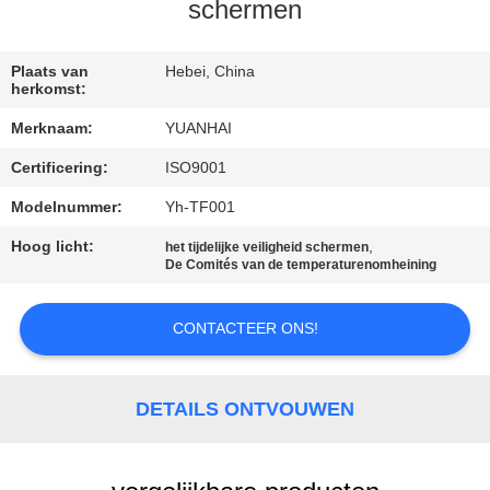
schermen
KWALITEITSCONTROLE
Plaats van
Hebei, China
herkomst:
CONTACTEER
Merknaam:
YUANHAI
ONS
Certificering:
ISO9001
NIEUWS
Modelnummer:
Yh-TF001
Hoog licht:
,
het tijdelijke veiligheid schermen
De Comités van de temperaturenomheining
VERZOEK
OM EEN
CONTACTEER ONS!
CITAAT
DETAILS ONTVOUWEN
SITEMAP