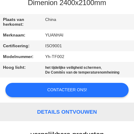
Dimenion 2400x2100mm
KWALITEITSCONTROLE
Plaats van
China
herkomst:
CONTACTEER
Merknaam:
YUANHAI
ONS
Certificering:
ISO9001
NIEUWS
Modelnummer:
Yh-TF002
Hoog licht:
,
het tijdelijke veiligheid schermen
De Comités van de temperaturenomheining
VERZOEK
OM EEN
CONTACTEER ONS!
CITAAT
DETAILS ONTVOUWEN
SITEMAP