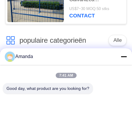
Construction Fencing
US$7~30 MOQ:50 stks
CONTACT
populaire categorieën
Alle
Amanda
Metaal
de verpakking van de
Gestructureerde
metaaltoren
Verpakking
7:41 AM
Good day, what product are you looking for?
Metaal Willekeurige
gabion gaas
Verpakking
grating van de
Roestvrij staal gaas
staalgang
Filter