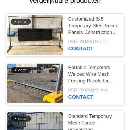
PRIVACY
vergelijkbare producten
POLICY
Customized 8x8
Temporary Steel Fence
Panels Construction
protection
US$7~30 MOQ:50 stks
CONTACT
Portable Temporary
Welded Wire Mesh
Fencing Panels for
Events
US$7~30 MOQ:50 stks
CONTACT
Standard Temporary
Mesh Fence
Galvanized