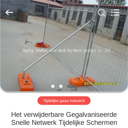
Anping
yuanhai
wire
mesh
products
Co.,
Ltd.
All
HUIS
Rights
Reserved.
PRODUCTEN
VR-
SHOW
ONGEVEER
ONS
Tijdelijke gaas hekwerk
Het verwijderbare Gegalvaniseerde
FABRIEKSREIS
Snelle Netwerk Tijdelijke Schermen