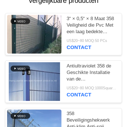
PRIVACY
vergelijkbare producten
POLICY
3“ × 0,5“ × 8 Maat 358
Veiligheid die Pvc Met
een laag bedekte
Groene Kleuren Anti-
US$20~80 MOQ:50 PCs
diefstal Bescherming
CONTACT
schermen
Antiultraviolet 358 de
Geschikte Installatie
van de
Veiligheidsomheining
US$20~80 MOQ:1000Square meters
voor Luchthaven
CONTACT
358
Beveiligingshekwerk
Anti-klim Anti-snij