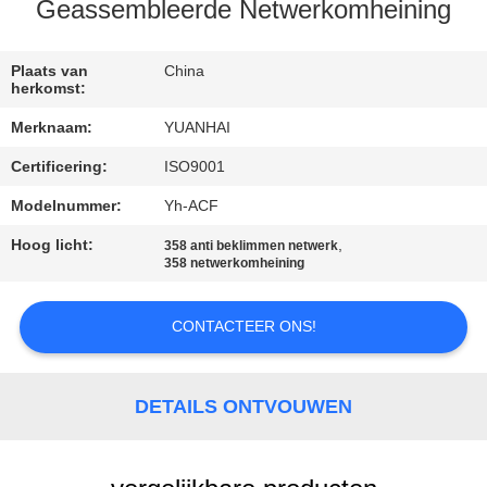
Geassembleerde Netwerkomheining
KWALITEITSCONTROLE
Plaats van
China
herkomst:
CONTACTEER
Merknaam:
YUANHAI
ONS
Certificering:
ISO9001
NIEUWS
Modelnummer:
Yh-ACF
Hoog licht:
,
358 anti beklimmen netwerk
358 netwerkomheining
VERZOEK
OM EEN
CONTACTEER ONS!
CITAAT
DETAILS ONTVOUWEN
SITEMAP