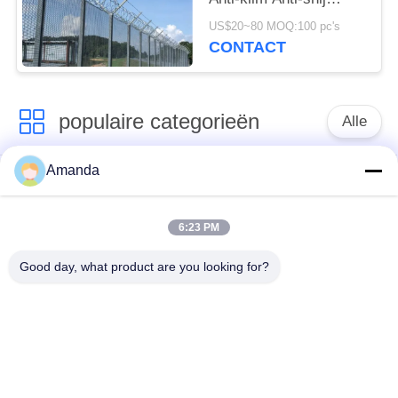
Gegalvaniseerde
US$20~80 MOQ:100 pc's
Stalen Panelen
CONTACT
populaire categorieën
Alle
Amanda
Metaal
de verpakking van de
Gestructureerde
metaaltoren
Verpakking
6:23 PM
Good day, what product are you looking for?
Metaal Willekeurige
gabion gaas
Verpakking
grating van de
Roestvrij staal gaas
staalgang
Filter