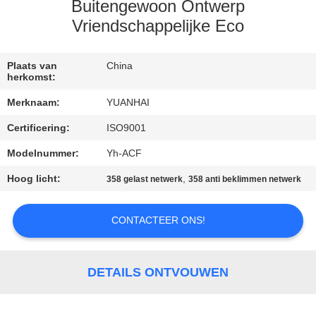
Buitengewoon Ontwerp
KWALITEITSCONTROLE
Vriendschappelijke Eco
CONTACTEER
Plaats van
China
herkomst:
ONS
Merknaam:
YUANHAI
Certificering:
ISO9001
NIEUWS
Modelnummer:
Yh-ACF
VERZOEK
Hoog licht:
,
358 gelast netwerk
358 anti beklimmen netwerk
OM EEN
CONTACTEER ONS!
CITAAT
SITEMAP
DETAILS ONTVOUWEN