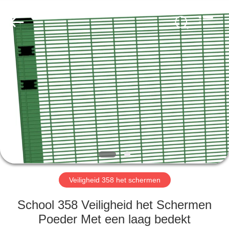
Anping
yuanhai
wire
mesh
products
Co.,
Ltd.
All
HUIS
Rights
Reserved.
PRODUCTEN
VR-
SHOW
ONGEVEER
ONS
Veiligheid 358 het schermen
School 358 Veiligheid het Schermen
FABRIEKSREIS
Poeder Met een laag bedekt