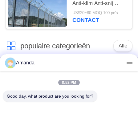
Anti-klim Anti-snij
Gegalvaniseerde
US$20~80 MOQ:100 pc's
Stalen Panelen
CONTACT
populaire categorieën
Alle
Amanda
Metaal
de verpakking van de
Gestructureerde
metaaltoren
Verpakking
8:52 PM
Good day, what product are you looking for?
Metaal Willekeurige
gabion gaas
Verpakking
grating van de
Roestvrij staal gaas
staalgang
Filter