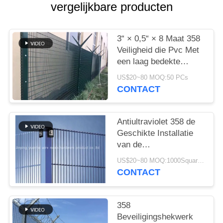
PRIVACY
vergelijkbare producten
POLICY
3“ × 0,5“ × 8 Maat 358
Veiligheid die Pvc Met
een laag bedekte
Groene Kleuren Anti-
US$20~80 MOQ:50 PCs
diefstal Bescherming
CONTACT
schermen
Antiultraviolet 358 de
Geschikte Installatie
van de
Veiligheidsomheining
US$20~80 MOQ:1000Square meters
voor Luchthaven
CONTACT
358
Beveiligingshekwerk