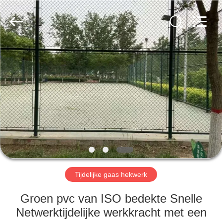
Anping
yuanhai
wire
mesh
products
Co.,
Ltd.
All
HUIS
Rights
Reserved.
PRODUCTEN
VR-
SHOW
ONGEVEER
ONS
Tijdelijke gaas hekwerk
Groen pvc van ISO bedekte Snelle
FABRIEKSREIS
Netwerktijdelijke werkkracht met een