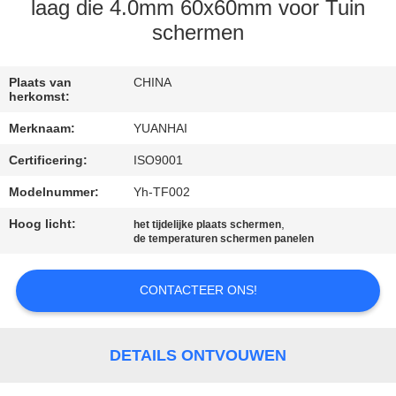
laag die 4.0mm 60x60mm voor Tuin
KWALITEITSCONTROLE
schermen
CONTACTEER
Plaats van
CHINA
herkomst:
ONS
Merknaam:
YUANHAI
Certificering:
ISO9001
NIEUWS
Modelnummer:
Yh-TF002
VERZOEK
Hoog licht:
,
het tijdelijke plaats schermen
de temperaturen schermen panelen
OM EEN
CITAAT
CONTACTEER ONS!
SITEMAP
DETAILS ONTVOUWEN