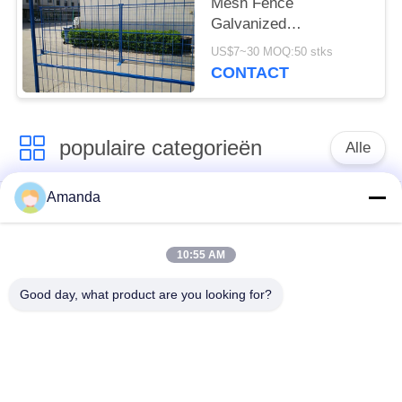
Mesh Fence
Galvanized
Construction Fencing
US$7~30 MOQ:50 stks
CONTACT
populaire categorieën
Alle
Amanda
Metaal
de verpakking van de
Gestructureerde
metaaltoren
Verpakking
10:55 AM
Good day, what product are you looking for?
Metaal Willekeurige
gabion gaas
Verpakking
grating van de
Roestvrij staal gaas
staalgang
Filter