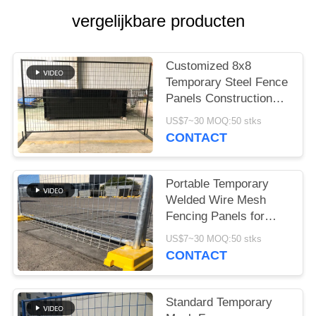
PRIVACY
vergelijkbare producten
POLICY
Customized 8x8
Temporary Steel Fence
Panels Construction
protection
US$7~30 MOQ:50 stks
CONTACT
Portable Temporary
Welded Wire Mesh
Fencing Panels for
Events
US$7~30 MOQ:50 stks
CONTACT
Standard Temporary