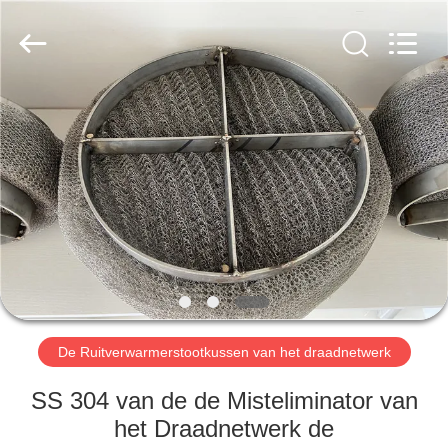
Anping
yuanhai
wire
mesh
products
Co.,
Ltd.
All
HUIS
Rights
Reserved.
PRODUCTEN
VR-
SHOW
ONGEVEER
ONS
De Ruitverwarmerstootkussen van het draadnetwerk
SS 304 van de de Misteliminator van
FABRIEKSREIS
het Draadnetwerk de