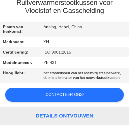
Ruitverwarmerstootkussen voor
KWALITEITSCONTROLE
Vloeistof en Gasscheiding
CONTACTEER
Plaats van
Anping, Hebei, China
herkomst:
ONS
Merknaam:
YH
Certificering:
ISO 9001:2015
NIEUWS
Modelnummer:
Yh-431
VERZOEK
Hoog licht:
,
het stootkussen van het roestvrij staalnetwerk
de misteliminator van het netwerkstootkussen
OM EEN
CITAAT
CONTACTEER ONS!
SITEMAP
DETAILS ONTVOUWEN