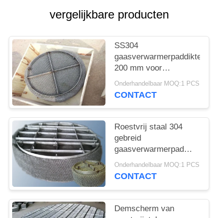
PRIVACY
vergelijkbare producten
POLICY
SS304
gaasverwarmerpaddikte
200 mm voor
chemische toren
Onderhandelbaar MOQ:1 PCS
CONTACT
Roestvrij staal 304
gebreid
gaasverwarmerpad
voor gas-
Onderhandelbaar MOQ:1 PCS
vloeistofscheiding
CONTACT
Demscherm van