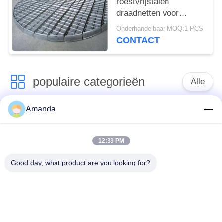
roestvrijstalen
draadnetten voor
efficiënte gas-
Onderhandelbaar MOQ:1 PCS
vloeistofseparatie en
CONTACT
corrosiebestendigheid
populaire categorieën
Alle
Amanda
Metaal
de verpakking van de
Gestructureerde
metaaltoren
Verpakking
12:39 PM
Good day, what product are you looking for?
Metaal Willekeurige
gabion gaas
Verpakking
grating van de
Roestvrij staal gaas
staalgang
Filter