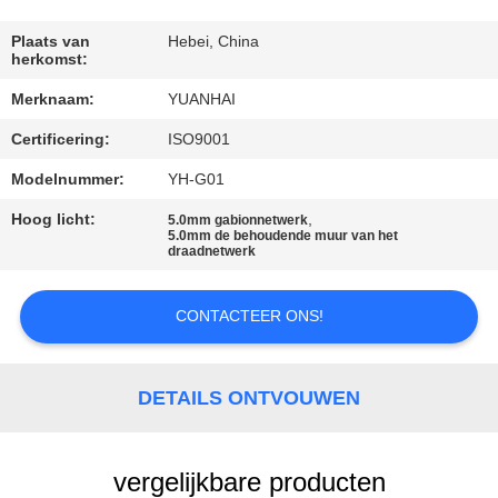
KWALITEITSCONTROLE
Plaats van
Hebei, China
herkomst:
Merknaam:
YUANHAI
CONTACTEER
Certificering:
ISO9001
ONS
Modelnummer:
YH-G01
NIEUWS
Hoog licht:
,
5.0mm gabionnetwerk
5.0mm de behoudende muur van het
draadnetwerk
VERZOEK
CONTACTEER ONS!
OM EEN
CITAAT
DETAILS ONTVOUWEN
SITEMAP
vergelijkbare producten