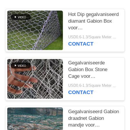
PRIVACY
POLICY
Hot Dip gegalvaniseerd
diamant Gabion Box
voor
hellingsbescherming 80
USD0.6-1.3/Square Meter MOQ:100m2
* 100mm
CONTACT
Gegalvaniseerde
Gabion Box Stone
Cage voor
rivierbescherming
USD0.6-1.3/Square Meter MOQ:50m2
2*1*1m
CONTACT
Gegalvaniseerd Gabion
draadnet Gabion
mandje voor