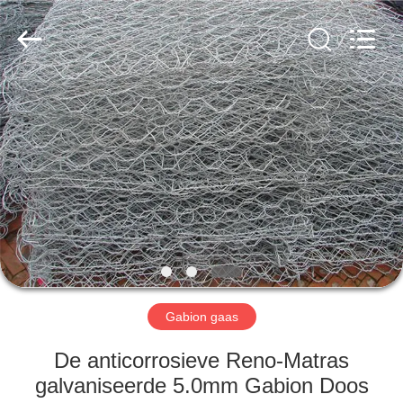
Anping
yuanhai
wire
mesh
products
Co.,
Ltd.
All
HUIS
Rights
Reserved.
PRODUCTEN
VR-
SHOW
ONGEVEER
ONS
Gabion gaas
De anticorrosieve Reno-Matras
FABRIEKSREIS
galvaniseerde 5.0mm Gabion Doos