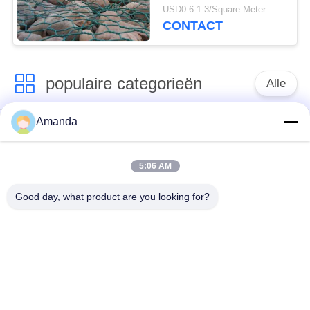
kustbescherming
USD0.6-1.3/Square Meter MOQ:50 sets
3*1*1m
CONTACT
populaire categorieën
Alle
Amanda
Metaal
de verpakking van de
Gestructureerde
metaaltoren
Verpakking
5:06 AM
Good day, what product are you looking for?
Metaal Willekeurige
gabion gaas
Verpakking
grating van de
Roestvrij staal gaas
staalgang
Filter