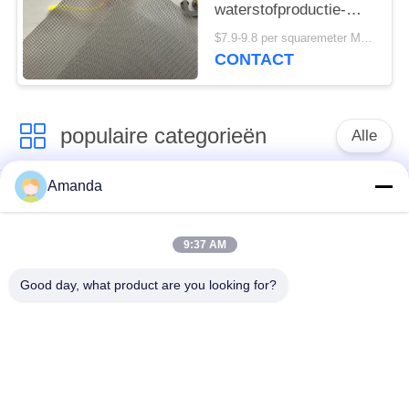
waterstofproductie-
elektrolysers
$7.9-9.8 per squaremeter MOQ:50 stuks
CONTACT
populaire categorieën
Alle
Amanda
Metaal
de verpakking van de
Gestructureerde
metaaltoren
Verpakking
9:37 AM
Good day, what product are you looking for?
Metaal Willekeurige
gabion gaas
Verpakking
grating van de
Roestvrij staal gaas
staalgang
Filter