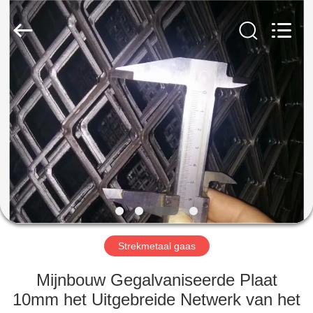
Anping
yuanhai
wire
mesh
products
Co.,
Ltd.
All
HUIS
Rights
Reserved.
PRODUCTEN
VR-
SHOW
ONGEVEER
ONS
Strekmetaal gaas
Mijnbouw Gegalvaniseerde Plaat
FABRIEKSREIS
10mm het Uitgebreide Netwerk van het