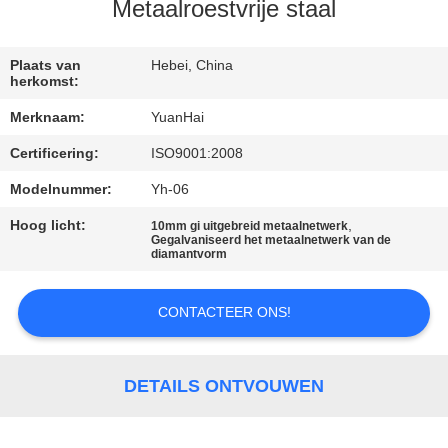
Metaalroestvrije staal
KWALITEITSCONTROLE
Plaats van
Hebei, China
herkomst:
CONTACTEER
Merknaam:
YuanHai
ONS
Certificering:
ISO9001:2008
NIEUWS
Modelnummer:
Yh-06
Hoog licht:
,
10mm gi uitgebreid metaalnetwerk
Gegalvaniseerd het metaalnetwerk van de
VERZOEK
diamantvorm
OM EEN
CONTACTEER ONS!
CITAAT
SITEMAP
DETAILS ONTVOUWEN