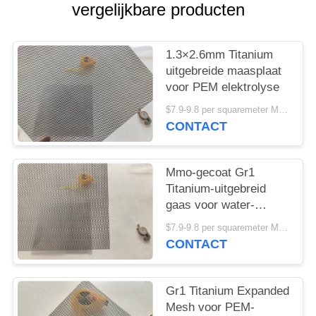
PRIVACY
vergelijkbare producten
POLICY
1.3×2.6mm Titanium
uitgebreide maasplaat
voor PEM elektrolyse
$7.9-9.8 per squaremeter MOQ:50 stuks
CONTACT
Mmo-gecoat Gr1
Titanium-uitgebreid
gaas voor water-
elektrolizer 2*4 mm
$7.9-9.8 per squaremeter MOQ:50 stuks
CONTACT
Gr1 Titanium Expanded
Mesh voor PEM-