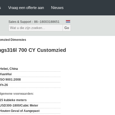
s
Vraag een offerte aan
Nieuws
Sales & Support：
86--18003188651
Go
tomzied Dimensies
ings316l 700 CY Customzied
Hebei, China
YuanHai
ISO 9001:2008
Yh-26
Algemene voorwaarden:
15 kubieke meters
USD300-1800/Cubic Meter
Houten Geval of Aangepast