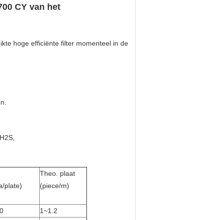
700 CY van het
kte hoge efficiënte filter momenteel in de
en.
 H2S,
Theo. plaat
a/plate)
(piece/m)
0
1~1.2