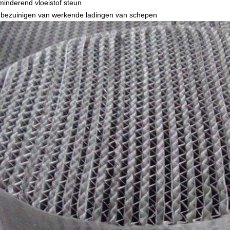
minderend vloeistof steun
 bezuinigen van werkende ladingen van schepen