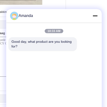
akkingsmateriaal van de distillatiekolom
Amanda
10:33 AM
raag naar ons
Good day, what product are you looking 
for?
(
0
/ 3000)