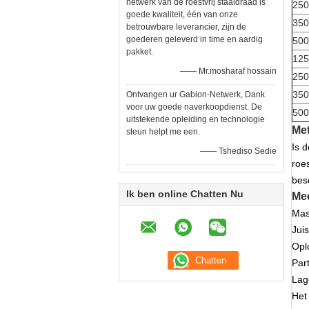
netwerk van de roestvrij staaldraad is
25
goede kwaliteit, één van onze
35
betrouwbare leverancier, zijn de
goederen geleverd in time en aardig
50
pakket.
12
—— Mr.mosharaf hossain
25
35
Ontvangen ur Gabion-Netwerk, Dank
voor uw goede naverkoopdienst. De
50
uitstekende opleiding en technologie
Met
steun helpt me een.
Is 
—— Tshediso Sedie
roe
bes
Ik ben online Chatten Nu
Me
Mas
Juis
Opl
Part
Lag
Het