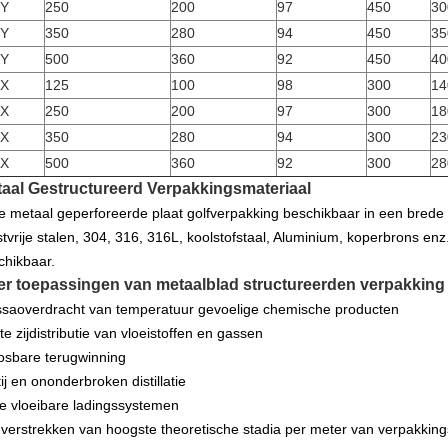
0Y
250
200
97
450
30
0Y
350
280
94
450
35
0Y
500
360
92
450
40
5X
125
100
98
300
14
0X
250
200
97
300
18
0X
350
280
94
300
23
0X
500
360
92
300
28
aal Gestructureerd Verpakkingsmateriaal
de metaal geperforeerde plaat golfverpakking beschikbaar in een brede
stvrije stalen, 304, 316, 316L, koolstofstaal, Aluminium, koperbrons en
chikbaar.
er toepassingen van
metaalblad structureerden verpakking
saoverdracht van temperatuur gevoelige chemische producten
te zijdistributie van vloeistoffen en gassen
osbare terugwinning
ij en ononderbroken distillatie
e vloeibare ladingssystemen
 verstrekken van hoogste theoretische stadia per meter van verpakkin