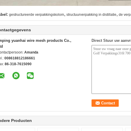
,
,
abel:
gestructureerde verpakkingskolom
structuurverpakking in distillatie
de verp
ontactgegevens
nping yuanhai wire mesh products Co.,
Direct Stuur uw aanv
td
ontactpersoon:
Amanda
l.:
008618812186661
ax:
86-318-7615090
ndere Producten