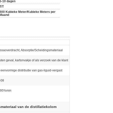
5-10 dagen
T/T
800 Kubieke Meter/Kubieke Meters per
Maand
ssaoverdracht, Absorptie/Scheidingsmateriaal
ten geval, kartonvakje of als verzoek van de klant
eenvormige distributie van gas-liguid-vergast
-08
.95%min
materiaal van de distillatiekolom