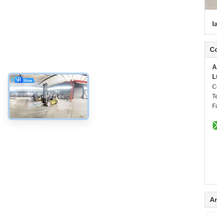
l
C
A
L
C
Te
F
A