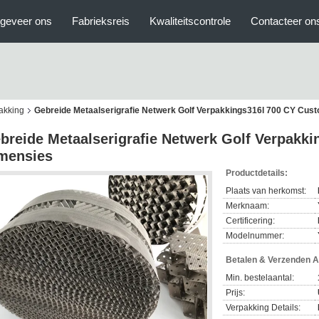
geveer ons
Fabrieksreis
Kwaliteitscontrole
Contacteer on
akking
Gebreide Metaalserigrafie Netwerk Golf Verpakkings316l 700 CY Cus
breide Metaalserigrafie Netwerk Golf Verpakk
mensies
Productdetails:
Plaats van herkomst:
Merknaam:
Certificering:
Modelnummer:
Betalen & Verzenden 
Min. bestelaantal:
Prijs:
Verpakking Details: