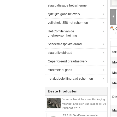
staalpalissade het schermen
tijdelijke gaas hekwerk
veiligheid 358 het schermen
G
Het Comité van de
driehoeksomheining
Scheermesprikkeldraad
fo
staalprikkeldraad
Geperforeerd draadnetwerk
Mo
strekmetaal gaas
Mat
het dubbele lijndraad schermen
Me
Beste Producten
Di
Yuanhai Metal Structure Packaging
voor het aftrekken van model YH-06
ISO9001 2015
Ma
SS 316l Geaffineerde metalen