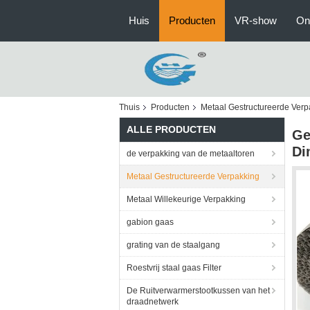
Huis
Producten
VR-show
On
Thuis
Producten
Metaal Gestructureerde Verp
ALLE PRODUCTEN
Ge
Di
de verpakking van de metaaltoren
Metaal Gestructureerde Verpakking
Metaal Willekeurige Verpakking
gabion gaas
grating van de staalgang
Roestvrij staal gaas Filter
De Ruitverwarmerstootkussen van het
draadnetwerk