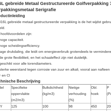
6L gebreide Metaal Gestructureerde Golfverpakking 
rpakkingsmetaal Serigrafie
ductinleiding
316L gebreide metaal gestructureerde verpakking is de het wijdst gebrui
eld.
 hoofdvoordelen zijn:
hoge capaciteit.
hoge scheidingsefficiency.
 lage drukdaling, die leidt om energieverbruik grotendeels te verminder
de grote flexibiliteit, en het schaaleffect zijn niet duidelijk.
geschikt voor alle torendiameters.
 sterke weerstand tegen corrosie van zuur en alkali, vooral aan nafteen
r en Cl
hnische Beschrijving
el
Specifieke
Bulkdichtheid
Nietige
Obl.
P
oppervlakte
(kg/m3)
verhouding
hoek
(P
(m2/m3)
(%)
5Y
125
100
98
450
20