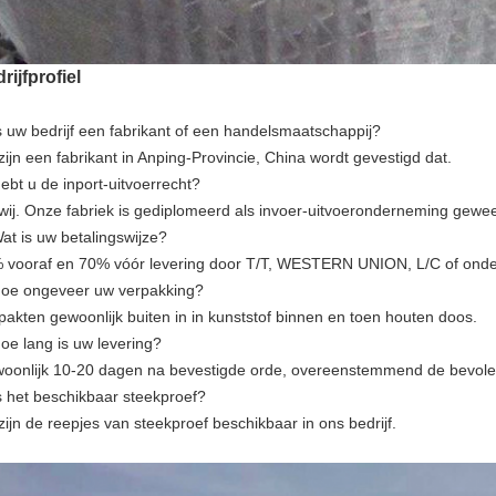
rijfprofiel
s uw bedrijf een fabrikant of een handelsmaatschappij?
zijn een fabrikant in Anping-Provincie, China wordt gevestigd dat.
ebt u de inport-uitvoerrecht?
 wij. Onze fabriek is gediplomeerd als invoer-uitvoeronderneming gewee
Wat is uw betalingswijze?
 vooraf en 70% vóór levering door T/T, WESTERN UNION, L/C of onde
Hoe ongeveer uw verpakking?
 pakten gewoonlijk buiten in in kunststof binnen en toen houten doos.
Hoe lang is uw levering?
oonlijk 10-20 dagen na bevestigde orde, overeenstemmend de bevole
Is het beschikbaar steekproef?
zijn de reepjes van steekproef beschikbaar in ons bedrijf.