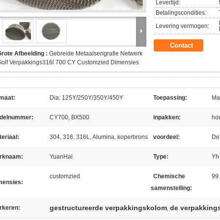
Levertijd:
Betalingscondities:
Levering vermogen:
Contact
rote Afbeelding :
Gebreide Metaalserigrafie Netwerk
Golf Verpakkings316l 700 CY Customzied Dimensies
rmaat:
Dia: 125Y/250Y/350Y/450Y
Toepassing:
Ma
delnummer:
CY700, BX500
inpakken:
hou
eriaal:
304, 316, 316L, Alumina, koperbrons
voordeel:
De 
rknaam:
YuanHai
Type:
Yh
customzied
Chemische
99
mensies:
samenstelling:
gestructureerde verpakkingskolom
de verpakkings
rkeren:
,