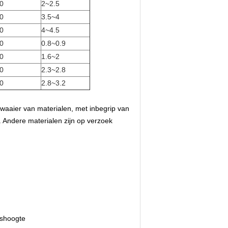
0
2~2.5
0
3.5~4
0
4~4.5
0
0.8~0.9
0
1.6~2
0
2.3~2.8
0
2.8~3.2
 waaier van materialen, met inbegrip van
z. Andere materialen zijn op verzoek
gshoogte