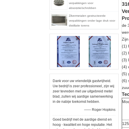
31
verpakkingen voor
absorptie/schrobben
Ve
Zilvermetalen gestructeerde
Pro
verpakkingen onder lage druk voor
de 
distillatie torens
wer
Zijn
(1) 
(2) 
(3)
(4) 
(5) 
(6)
Dank voor uw vriendelijk gastvrijheid.
Uw bedrijf is zeer professioneel, zijn wij
zuu
zeer tevreden met uw uitgebreid metel
Tec
blad, zullen wij aardige samenwerking
Mod
in de nabije toekomst hebben.
—— Roger Hopkins
Goed bedrijf met de aardige dienst en
12
hoog - kwaliteit en hoge reputatie. Het