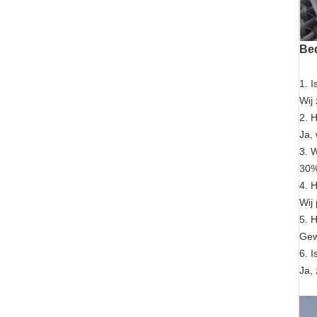
Bed
1.
I
Wij 
2. H
Ja,
3. 
30%
4. 
Wij
5. 
Gew
6. 
Ja, 