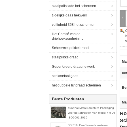
staalpalissade het schermen
tijdelijke gaas hekwerk
veiligheid 358 het schermen
G
Het Comité van de
h
driehoeksomheining
v
Scheermesprikkeldraad
staalprikkeldraad
Mat
Geperforeerd draadnetwerk
cer
strekmetaal gaas
het dubbele lijndraad schermen
Bes
Beste Producten
Ma
Yuanhai Metal Structure Packaging
Ro
voor het aftrekken van model YH-06
ISO9001 2015
Sc
SS 316l Geaffineerde metalen