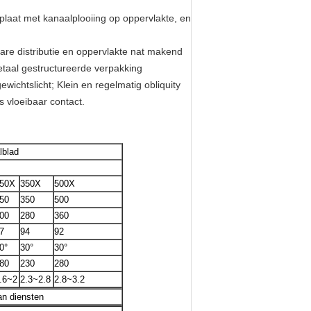
laat met kanaalplooiing op oppervlakte, en
are distributie en oppervlakte nat makend
etaal gestructureerde verpakking
wichtslicht; Klein en regelmatig obliquity
 vloeibaar contact.
lblad
50X
350X
500X
50
350
500
00
280
360
7
94
92
0°
30°
30°
80
230
280
.6~2
2.3~2.8
2.8~3.2
an diensten