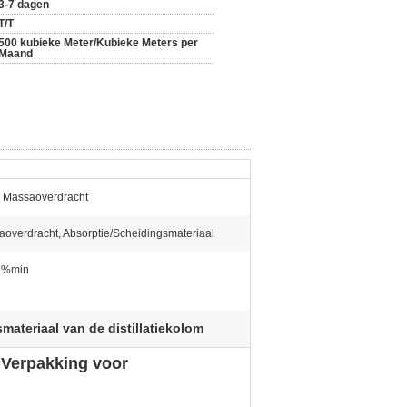
3-7 dagen
T/T
500 kubieke Meter/Kubieke Meters per
Maand
 Massaoverdracht
overdracht, Absorptie/Scheidingsmateriaal
5%min
materiaal van de distillatiekolom
e Verpakking voor