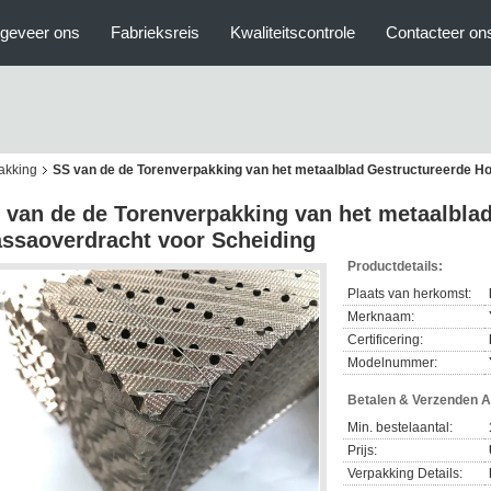
geveer ons
Fabrieksreis
Kwaliteitscontrole
Contacteer on
akking
SS van de de Torenverpakking van het metaalblad Gestructureerde H
 van de de Torenverpakking van het metaalbla
ssaoverdracht voor Scheiding
Productdetails:
Plaats van herkomst:
Merknaam:
Certificering:
Modelnummer:
Betalen & Verzenden 
Min. bestelaantal:
Prijs:
Verpakking Details: