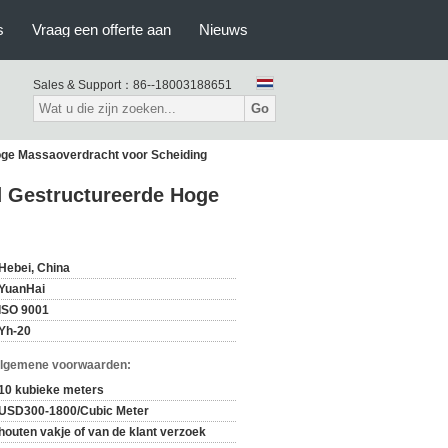
s
Vraag een offerte aan
Nieuws
Sales & Support：
86--18003188651
Go
oge Massaoverdracht voor Scheiding
d Gestructureerde Hoge
Hebei, China
YuanHai
ISO 9001
Yh-20
Algemene voorwaarden:
10 kubieke meters
USD300-1800/Cubic Meter
houten vakje of van de klant verzoek