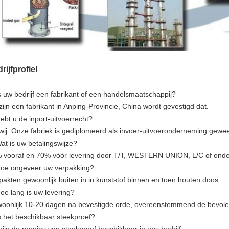
rijfprofiel
s uw bedrijf een fabrikant of een handelsmaatschappij?
zijn een fabrikant in Anping-Provincie, China wordt gevestigd dat.
ebt u de inport-uitvoerrecht?
 wij. Onze fabriek is gediplomeerd als invoer-uitvoeronderneming gewee
Wat is uw betalingswijze?
 vooraf en 70% vóór levering door T/T, WESTERN UNION, L/C of onde
Hoe ongeveer uw verpakking?
 pakten gewoonlijk buiten in in kunststof binnen en toen houten doos.
Hoe lang is uw levering?
oonlijk 10-20 dagen na bevestigde orde, overeenstemmend de bevole
Is het beschikbaar steekproef?