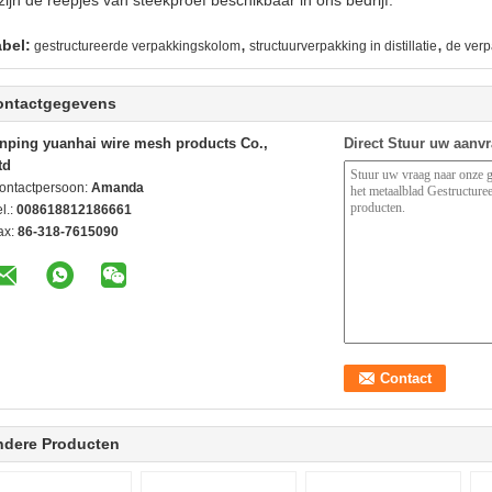
zijn de reepjes van steekproef beschikbaar in ons bedrijf.
,
,
abel:
gestructureerde verpakkingskolom
structuurverpakking in distillatie
de verp
ontactgegevens
nping yuanhai wire mesh products Co.,
Direct Stuur uw aanv
td
ontactpersoon:
Amanda
l.:
008618812186661
ax:
86-318-7615090
ndere Producten