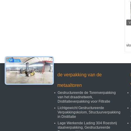
vl
de verpakking van de
metaaltoren
Gestructureerde de Torenverpakking
van het draadnetwerk,
Distillatieverpakking voor Filtratie
Lichtgewicht Gestructureerde
Verpakkingskolom, Structuurverpakking
in Distillatie
Lage Werkende Lading 304 Roestvrij
staalverpakking, Gestructureerde