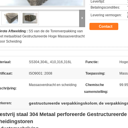
Levertijd:
Betalingscondities:
Levering vermogen:
Contact
rote Afbeelding :
SS van de de Torenverpakking van
et metaalblad Gestructureerde Hoge Massaoverdracht
oor Scheiding
eriaal:
SS304,304L, 410,316,316L
Functie:
Hoge
tificaat:
ISO9001: 2008
Toepassing:
Massa
Massaoverdracht en scheiding
Chemische
99.9
chrijving:
samenstelling:
gestructureerde verpakkingskolom
de verpakkings
rkeren:
,
estvrij staal 304 Metaal perforeerde Gestructureerd
heidingstoren