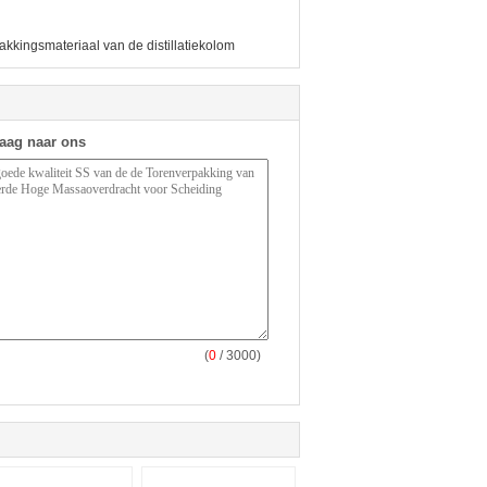
akkingsmateriaal van de distillatiekolom
raag naar ons
(
0
/ 3000)