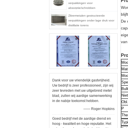
Pr
verpakkingen voor
Wor
absorptie/schrobben
bli
Zilvermetalen gestructeerde
verpakkingen onder lage druk voor
De 
distillatie torens
cap
eig
van
Pro
Mod
Mat
Mod
Dank voor uw vriendelijk gastvrijheid.
Spe
Uw bedrijf is zeer professioneel, zijn wij
Bul
zeer tevreden met uw uitgebreid metel
Nie
blad, zullen wij aardige samenwerking
in de nabije toekomst hebben.
Obl
P
—— Roger Hopkins
The
Goed bedrijf met de aardige dienst en
Typ
hoog - kwaliteit en hoge reputatie. Het