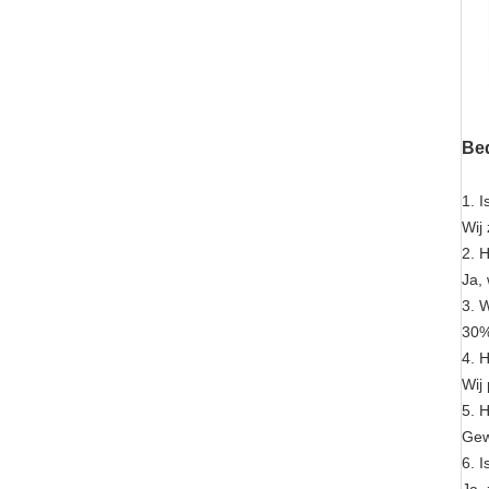
Bed
1.
I
Wij 
2. H
Ja,
3. 
30%
4. 
Wij
5. 
Gew
6. 