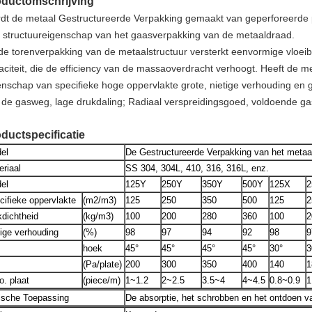
oductomschrijving
dt de metaal Gestructureerde Verpakking gemaakt van geperforeerde p
jft structuureigenschap van het gaasverpakking van de metaaldraad.
de torenverpakking van de metaalstructuur versterkt eenvormige vloeib
aciteit, die de efficiency van de massaoverdracht verhoogt. Heeft de m
enschap van specifieke hoge oppervlakte grote, nietige verhouding en ge
 de gasweg, lage drukdaling; Radiaal verspreidingsgoed, voldoende gas
ductspecificatie
el
De Gestructureerde Verpakking van het metaa
eriaal
SS 304, 304L, 410, 316, 316L, enz.
el
125Y
250Y
350Y
500Y
125X
2
cifieke oppervlakte
(m2/m3)
125
250
350
500
125
2
kdichtheid
(kg/m3)
100
200
280
360
100
2
tige verhouding
(%)
98
97
94
92
98
9
.
hoek
45°
45°
45°
45°
30°
3
(Pa/plate)
200
300
350
400
140
1
o. plaat
(piece/m)
1~1.2
2~2.5
3.5~4
4~4.5
0.8~0.9
1
ische Toepassing
De absorptie, het schrobben en het ontdoen v