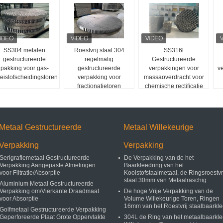
SS304 metalen
Roestvrij staal 304
SS316l
gestructureerde
regelmatig
Gestructureerde
pakking voor gas-
gestructureerde
verpakkingen voor
ve
oeistofscheidingstoren
verpakking voor
massaoverdracht voor
fractionatietoren
chemische rectificatie
kolommen
Metaal Gestructureerde
Metaal Willekeurige
Verpakking
Verpakking
Serigrafiemetaal Gestructureerde
De Verpakking van de het
Verpakking Aangepaste Afmetingen
Baarkleedring van het
voor Filtratie/Absorptie
Koolstofstaalmetaal, de Ringsroestvr
staal 30mm van Metaalraschig
Aluminium Metaal Gestructureerde
Verpakking om/Vierkante Draadmaat
De hoge Vrije Verpakking van de
voor Absorptie
Volume Willekeurige Toren, Ringen
16mm van het Roestvrij staalbaarkl
Golfmetaal Gestructureerde Verpakking
Geperforeerde Plaat Grote Oppervlakte
304L de Ring van het metaalbaarkle