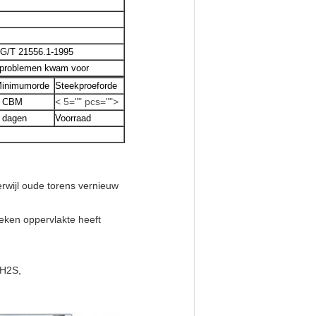
HG/T 21556.1-1995
r problemen kwam voor
inimumorde
Steekproeforde
< 5="" pcs="">
 CBM
 dagen
Voorraad
rwijl oude torens vernieuw
leken oppervlakte heeft
 H2S,