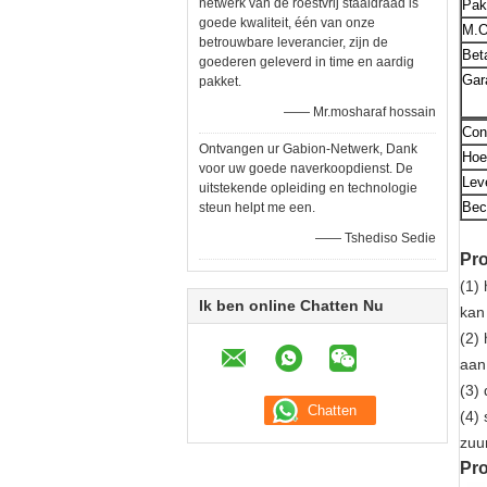
netwerk van de roestvrij staaldraad is
Pak
goede kwaliteit, één van onze
M.O
betrouwbare leverancier, zijn de
Bet
goederen geleverd in time en aardig
Gar
pakket.
—— Mr.mosharaf hossain
Con
Ontvangen ur Gabion-Netwerk, Dank
Hoe
voor uw goede naverkoopdienst. De
Leve
uitstekende opleiding en technologie
Bec
steun helpt me een.
—— Tshediso Sedie
Pr
(1)
Ik ben online Chatten Nu
kan
(2)
aan
(3) 
(4)
zuu
Pr