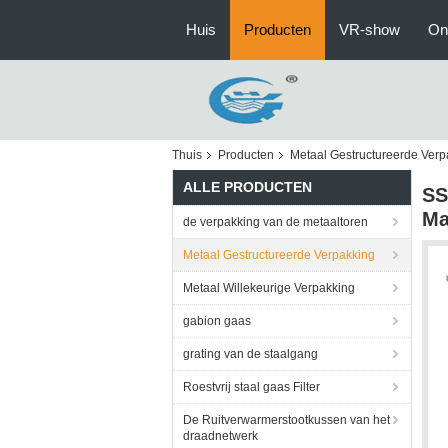
Huis
Producten
VR-show
On
Thuis
Producten
Metaal Gestructureerde Verp
ALLE PRODUCTEN
SS
Ma
de verpakking van de metaaltoren
Metaal Gestructureerde Verpakking
Metaal Willekeurige Verpakking
gabion gaas
grating van de staalgang
Roestvrij staal gaas Filter
De Ruitverwarmerstootkussen van het
draadnetwerk