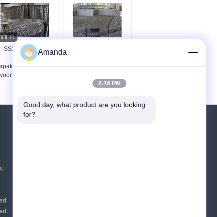
SS304 Gegooid
SS304/316 Metalen
Amanda
metalen
geperforeerde
rpakkingsconstructie
verpakkingen voor fijne
voor distillatietoren
chemische en
2:16 PM
vacuümdestillatie
Good day, what product are you looking 
for?
Vraag een offerte aan
Verzend
ij
sgs
E-Mail
Sitemap
|
eed
Mobiele site
ed,