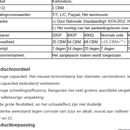
ket:
Kartondoos;
.Q:
1 CBM
alingsvoorwaarden:
T/T; L/C; Paypal; Het westenunie
a)
antie:
Door Nationale Standaardhg/t 4374-2012; 
b)
Het overleg van het aanbiedingsleven ove
tainer
20GP
40GP
40HQ
Normale orde
M
<25 CBM="">
veelheid
25 CBM
54 CBM
68 CBM
1
rtijd
7 dagen
14 dagen
20 dagen
7 dagen
3
ommentarieert:
Het aangepaste maken wordt toegestaan.
oductvoordeel
 hoge capaciteit. Het nieuwe torenontwerp kan diameter verminderen, te
 capaciteit beduidend verbeteren.
 hoge scheidingsefficiency. Aangezien het veel grotere specifieke verge
 willekeurige verpakking.
de grote flexibiliteit, en het schaaleffect zijn niet duidelijk.
 sterke weerstand tegen corrosie van zuur en alkali, vooral aan nafteen
r en Cl.
oducttoepassing